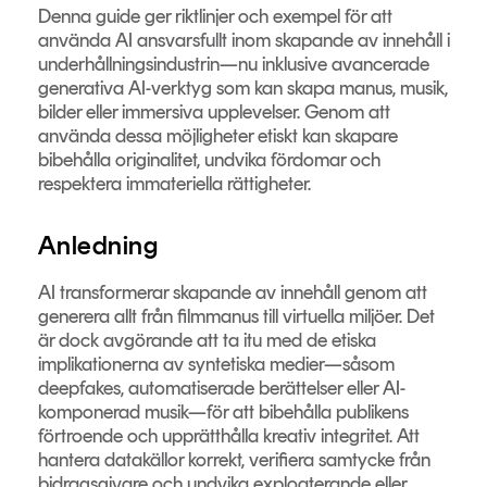
Denna guide ger riktlinjer och exempel för att
använda AI ansvarsfullt inom skapande av innehåll i
underhållningsindustrin—nu inklusive avancerade
generativa AI-verktyg som kan skapa manus, musik,
bilder eller immersiva upplevelser. Genom att
använda dessa möjligheter etiskt kan skapare
bibehålla originalitet, undvika fördomar och
respektera immateriella rättigheter.
Anledning
AI transformerar skapande av innehåll genom att
generera allt från filmmanus till virtuella miljöer. Det
är dock avgörande att ta itu med de etiska
implikationerna av syntetiska medier—såsom
deepfakes, automatiserade berättelser eller AI-
komponerad musik—för att bibehålla publikens
förtroende och upprätthålla kreativ integritet. Att
hantera datakällor korrekt, verifiera samtycke från
bidragsgivare och undvika exploaterande eller