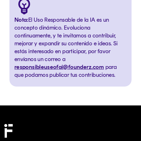
Nota:
El Uso Responsable de la IA es un
concepto dinámico. Evoluciona
continuamente, y te invitamos a contribuir,
mejorar y expandir su contenido e ideas. Si
estás interesado en participar, por favor
envíanos un correo a
responsibleuseofai@founderz.com
para
que podamos publicar tus contribuciones.