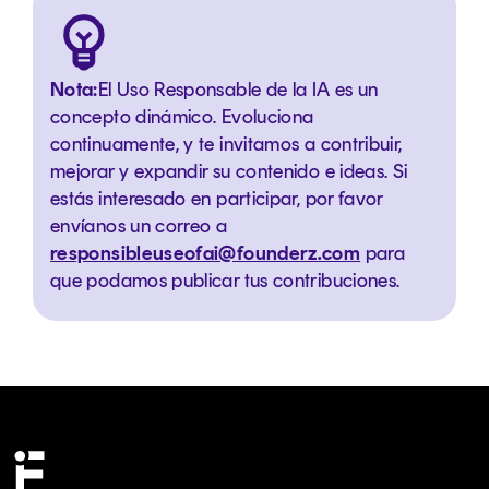
Nota:
El Uso Responsable de la IA es un
concepto dinámico. Evoluciona
continuamente, y te invitamos a contribuir,
mejorar y expandir su contenido e ideas. Si
estás interesado en participar, por favor
envíanos un correo a
responsibleuseofai@founderz.com
para
que podamos publicar tus contribuciones.