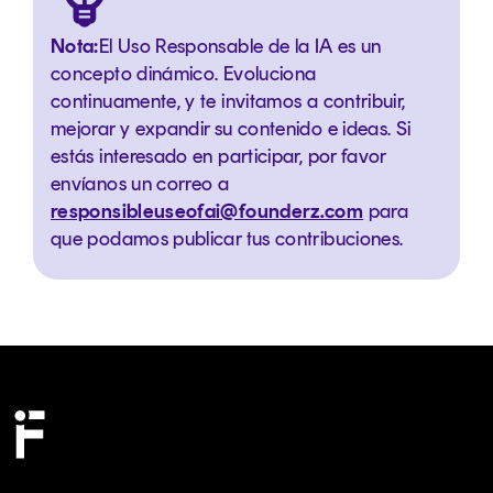
Nota:
El Uso Responsable de la IA es un
concepto dinámico. Evoluciona
continuamente, y te invitamos a contribuir,
mejorar y expandir su contenido e ideas. Si
estás interesado en participar, por favor
envíanos un correo a
responsibleuseofai@founderz.com
para
que podamos publicar tus contribuciones.